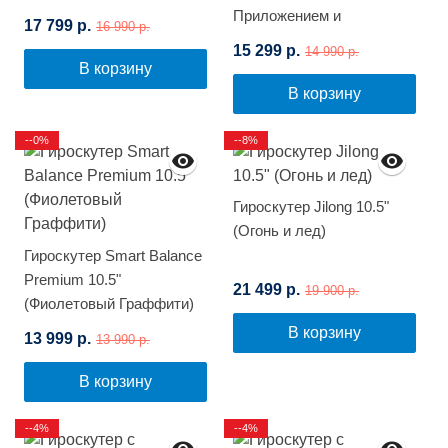
(Космос)
Приложением и
17 799 р.
16 990 р.
Самобалансировкой
15 299 р.
14 990 р.
(Фиолетовый космос)
В корзину
В корзину
--0%
--8%
Гироскутер Jilong 10.5"
(Огонь и лед)
Гироскутер Smart Balance
Premium 10.5"
21 499 р.
19 900 р.
(Фиолетовый Граффити)
В корзину
13 999 р.
13 990 р.
В корзину
--4%
--4%